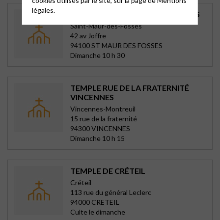
cookies utilisés par le site, sur la page de
Mentions
légales.
TEMPLE DE ST-MAUR-DES-FOSSÉS
Saint-Maur-des-Fossés
42 av Joffre
94100 ST MAUR DES FOSSES
Dimanche 10 h 30
TEMPLE RUE DE LA FRATERNITÉ
VINCENNES
Vincennes-Montreuil
15 rue de la fraternité
94300 VINCENNES
Dimanche 10 h 15
TEMPLE DE CRÉTEIL
Créteil
113 rue du général Leclerc
94000 CRETEIL
Culte le dimanche