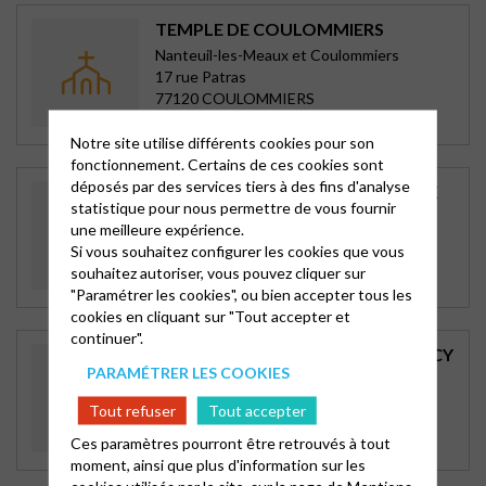
TEMPLE DE COULOMMIERS
Nanteuil-les-Meaux et Coulommiers
17 rue Patras
77120 COULOMMIERS
Dimanche 10 h 30
Notre site utilise différents cookies pour son
fonctionnement. Certains de ces cookies sont
déposés par des services tiers à des fins d'analyse
TEMPLE DE NANTEUIL LES MEAUX
statistique pour nous permettre de vous fournir
Nanteuil-les-Meaux et Coulommiers
une meilleure expérience.
37, rue Pasteur
Si vous souhaitez configurer les cookies que vous
77100 NANTEUIL LES MEAUX
souhaitez autoriser, vous pouvez cliquer sur
Dimanche 10 h 30
"Paramétrer les cookies", ou bien accepter tous les
cookies en cliquant sur "Tout accepter et
continuer".
TEMPLE ET PRESBYTÈRE DU RAINCY
PARAMÉTRER LES COOKIES
Le Raincy et environs
17 allée de l'ermitage
Tout refuser
Tout accepter
93340 LE RAINCY
Ces paramètres pourront être retrouvés à tout
Dimanche 10 h 30
moment, ainsi que plus d'information sur les