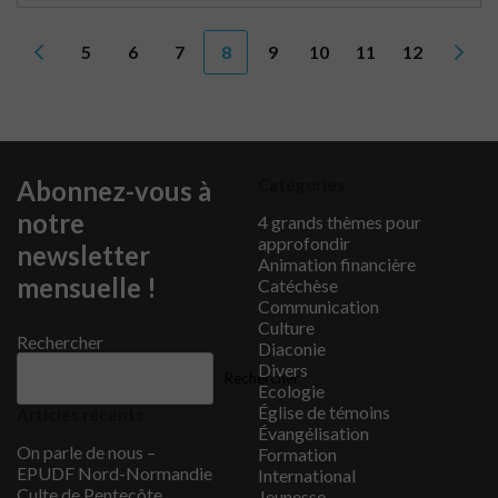
5
6
7
8
9
10
11
12
Abonnez-vous à
Catégories
notre
4 grands thèmes pour
approfondir
newsletter
Animation financière
mensuelle !
Catéchèse
Communication
Culture
Rechercher
Diaconie
Divers
Rechercher
Ecologie
Église de témoins
Articles récents
Évangélisation
On parle de nous –
Formation
EPUDF Nord-Normandie
International
Culte de Pentecôte
Jeunesse