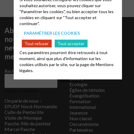
souhaitez autoriser, vous pouvez cliquer sur
"Paramétrer les cookies", ou bien accepter tous les
cookies en cliquant sur "Tout accepter et
continuer".
Abonnez-vous à
Catégories
PARAMÉTRER LES COOKIES
notre
4 grands thèmes pour
Tout refuser
Tout accepter
approfondir
newsletter
Animation financière
Ces paramètres pourront être retrouvés à tout
mensuelle !
Catéchèse
moment, ainsi que plus d'information sur les
Communication
cookies utilisés par le site, sur la page de
Mentions
Culture
légales.
Rechercher
Diaconie
Divers
Rechercher
Ecologie
Église de témoins
Articles récents
Évangélisation
On parle de nous –
Formation
EPUDF Nord-Normandie
International
Culte de Pentecôte
Jeunesse
Visite de Monique
Non classé
Pasche, fille du pasteur
Oecuménisme
Marcel Pasche
Partenaires