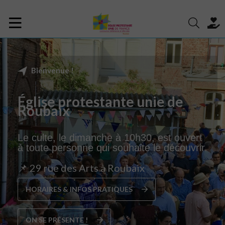
Bienvenue !
Église protestante unie de
Roubaix
Le culte, le dimanche à 10h30, est ouvert
à toute personne qui souhaite le découvrir.
📌 29 rue des Arts à Roubaix
HORAIRES & INFOS PRATIQUES
ON SE PRÉSENTE !