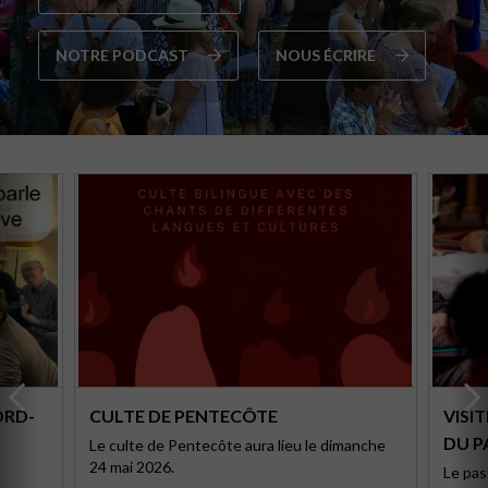
NOTRE PODCAST
NOUS ÉCRIRE
ORD-
CULTE DE PENTECÔTE
VISI
DU P
Le culte de Pentecôte aura lieu le dimanche
24 mai 2026.
Le pas