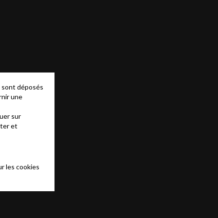
es sont déposés
rnir une
uer sur
ter et
r les cookies