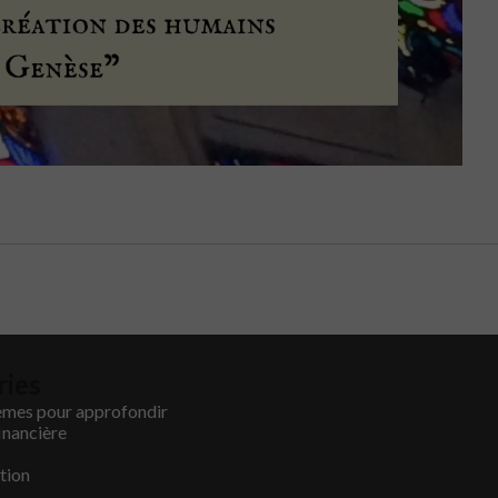
ries
èmes pour approfondir
inancière
tion