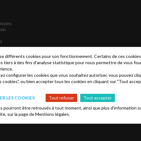
émoins
ion
l
lise différents cookies pour son fonctionnement. Certains de ces cooki
me
es tiers à des fins d'analyse statistique pour nous permettre de vous fou
rience.
tez configurer les cookies que vous souhaitez autoriser, vous pouvez cliq
onal 2017
s cookies", ou bien accepter tous les cookies en cliquant sur "Tout accep
le
R LES COOKIES
Tout refuser
Tout accepter
 pourront être retrouvés à tout moment, ainsi que plus d'information su
site, sur la page de
Mentions légales.