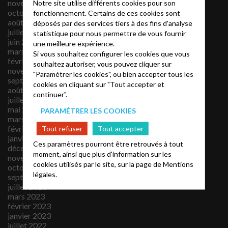
novembre 2025
Notre site utilise différents cookies pour son
octobre 2025
fonctionnement. Certains de ces cookies sont
août 2025
déposés par des services tiers à des fins d'analyse
juillet 2025
statistique pour nous permettre de vous fournir
juin 2025
une meilleure expérience.
mars 2025
Si vous souhaitez configurer les cookies que vous
février 2025
souhaitez autoriser, vous pouvez cliquer sur
novembre 2024
"Paramétrer les cookies", ou bien accepter tous les
septembre 2024
cookies en cliquant sur "Tout accepter et
août 2024
continuer".
juillet 2024
mai 2024
PARAMÉTRER LES COOKIES
mars 2024
février 2024
Tout refuser
Tout accepter
janvier 2024
Ces paramètres pourront être retrouvés à tout
décembre 2023
moment, ainsi que plus d'information sur les
novembre 2023
cookies utilisés par le site, sur la page de
Mentions
octobre 2023
légales.
septembre 2023
juillet 2023
mars 2023
février 2023
janvier 2023
juillet 2022