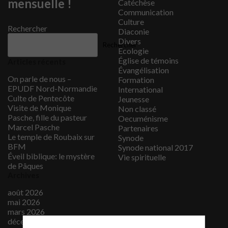
mensuelle !
Catéchèse
Communication
Culture
Rechercher
Diaconie
Divers
Rechercher
Ecologie
Église de témoins
Articles récents
Évangélisation
On parle de nous –
Formation
EPUDF Nord-Normandie
International
Culte de Pentecôte
Jeunesse
Visite de Monique
Non classé
Pasche, fille du pasteur
Oecuménisme
Marcel Pasche
Partenaires
Le temple de Roubaix sur
Synode
BFM
Synode national 2017
Éveil biblique: le mystère
Vie spirituelle
de Pâques
Archives
août 2026
mai 2026
mars 2026
décembre 2025