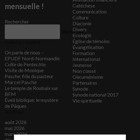
mensuelle !
Catéchèse
Communication
Culture
Rechercher
Diaconie
Divers
Rechercher
Ecologie
Église de témoins
Articles récents
Évangélisation
On parle de nous –
Formation
EPUDF Nord-Normandie
International
Culte de Pentecôte
Jeunesse
Visite de Monique
Non classé
Pasche, fille du pasteur
Oecuménisme
Marcel Pasche
Partenaires
Le temple de Roubaix sur
Synode
BFM
Synode national 2017
Éveil biblique: le mystère
Vie spirituelle
de Pâques
Archives
août 2026
mai 2026
mars 2026
décembre 2025