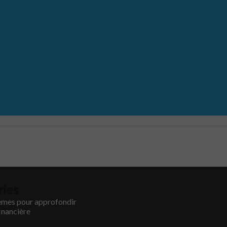
ries
èmes pour approfondir
inancière