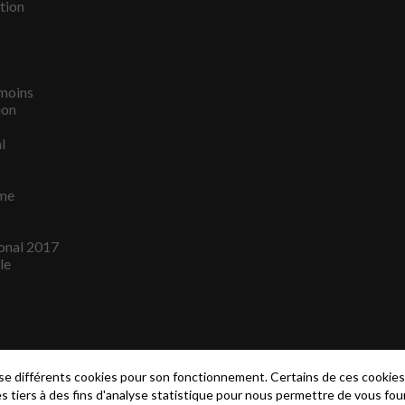
tion
émoins
ion
l
me
onal 2017
le
lise différents cookies pour son fonctionnement. Certains de ces cooki
es tiers à des fins d'analyse statistique pour nous permettre de vous fou