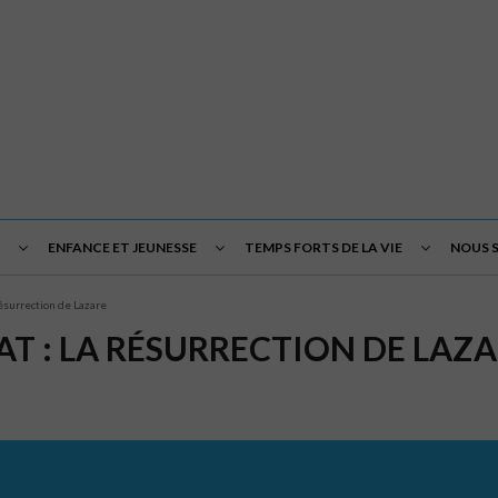
ENFANCE ET JEUNESSE
TEMPS FORTS DE LA VIE
NOUS 
résurrection de Lazare
T : LA RÉSURRECTION DE LAZ