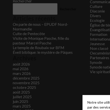
Rechercher
Communica
Culture
Rechercher
Diaconie
Divers
Articles récents
Ecologie
On parle de nous – EPUDF Nord-
Église de t
Normandie
Évangélisat
Culte de Pentecôte
Formation
Visite de Monique Pasche, fille du
Internationa
pasteur Marcel Pasche
Jeunesse
Le temple de Roubaix sur BFM
Non classé
Éveil biblique: le mystère de Pâques
Oecuménis
Archives
Partenaires
Synode
août 2026
Synode nati
mai 2026
Vie spirituel
mars 2026
décembre 2025
novembre 2025
octobre 2025
août 2025
juillet 2025
juin 2025
Notre site uti
mars 2025
par des servic