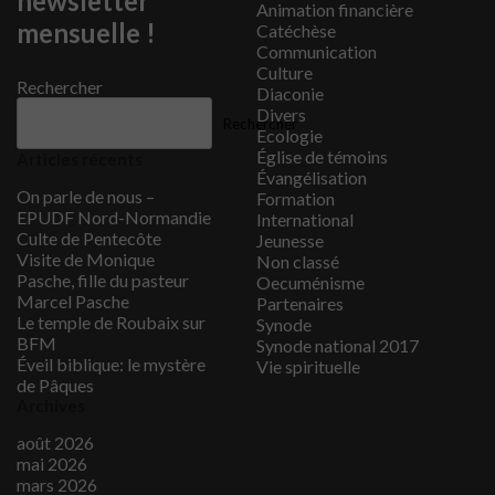
newsletter
Animation financière
mensuelle !
Catéchèse
Communication
Culture
Rechercher
Diaconie
Divers
Rechercher
Ecologie
Église de témoins
Articles récents
Évangélisation
On parle de nous –
Formation
EPUDF Nord-Normandie
International
Culte de Pentecôte
Jeunesse
Visite de Monique
Non classé
Pasche, fille du pasteur
Oecuménisme
Marcel Pasche
Partenaires
Le temple de Roubaix sur
Synode
BFM
Synode national 2017
Éveil biblique: le mystère
Vie spirituelle
de Pâques
Archives
août 2026
mai 2026
mars 2026